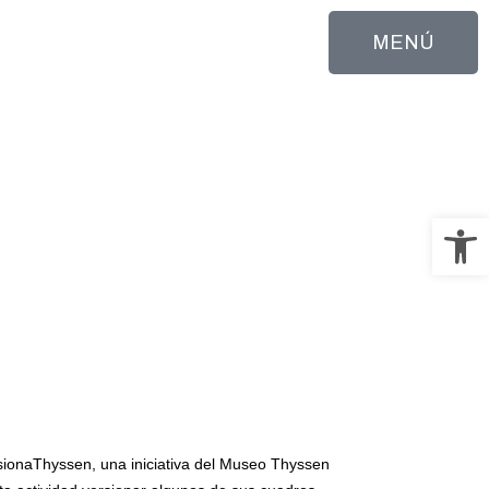
MENÚ
Abrir 
sionaThyssen, una iniciativa del Museo Thyssen