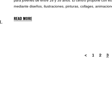
para jóvenes de entre 16 y 35 años. El centro propone con es
mediante diseños, ilustraciones, pinturas, collages, animacio
READ MORE
L
1
2
3