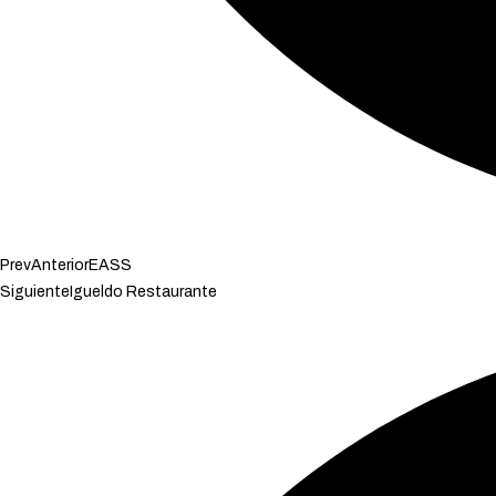
Prev
Anterior
EASS
Siguiente
Igueldo Restaurante