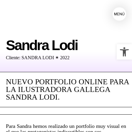
MENÚ
Sandra Lodi
Ab
Cliente: SANDRA LODI ✴ 2022
NUEVO PORTFOLIO ONLINE PARA
LA ILUSTRADORA GALLEGA
SANDRA LODI.
Para Sandra hemos realizado un portfolio muy visual en
el que las protagonistas indiscutibles son sus