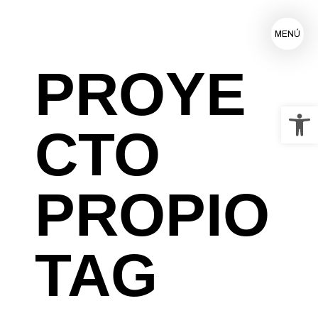
MENÚ
PROYE
Ab
CTO
PROPIO
TAG