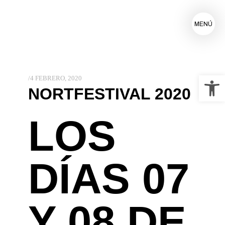
MENÚ
Ab
4 FEBRERO, 2020
NORTFESTIVAL 2020
LOS
DÍAS 07
Y 08 DE