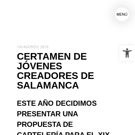
MENÚ
Ab
16 AGOSTO, 2019
CERTAMEN DE
JÓVENES
CREADORES DE
SALAMANCA
ESTE AÑO DECIDIMOS
PRESENTAR UNA
PROPUESTA DE
CARTELERÍA PARA EL XIX