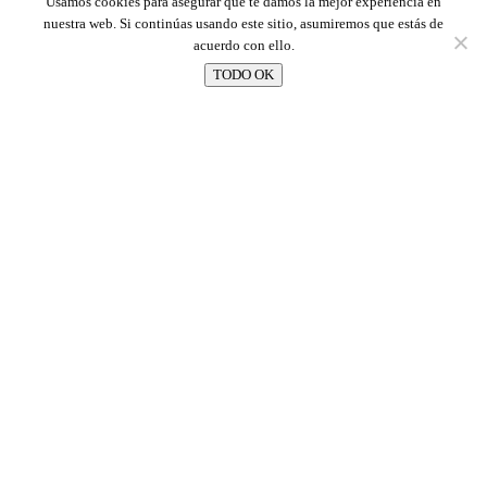
Usamos cookies para asegurar que te damos la mejor experiencia en
nuestra web. Si continúas usando este sitio, asumiremos que estás de
acuerdo con ello.
TODO OK
PROYECTOS